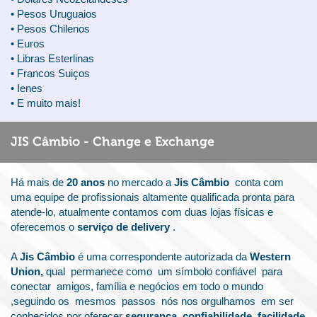
• Pesos Uruguaios
• Pesos Chilenos
• Euros
• Libras Esterlinas
• Francos Suiços
• Ienes
• E muito mais!
JIS Câmbio - Change e Exchange
Há mais de
20 anos
no mercado a
Jis Câmbio
conta com
uma equipe de profissionais altamente qualificada pronta para
atende-lo, atualmente contamos com duas lojas físicas e
oferecemos o
serviço de delivery
.
A
Jis Câmbio
é uma correspondente autorizada da
Western
Union,
qual permanece como um símbolo confiável para
conectar amigos, família e negócios em todo o mundo
,seguindo os mesmos passos nós nos orgulhamos em ser
conhecidos por oferecer
segurança, confiabilidade, facilidade